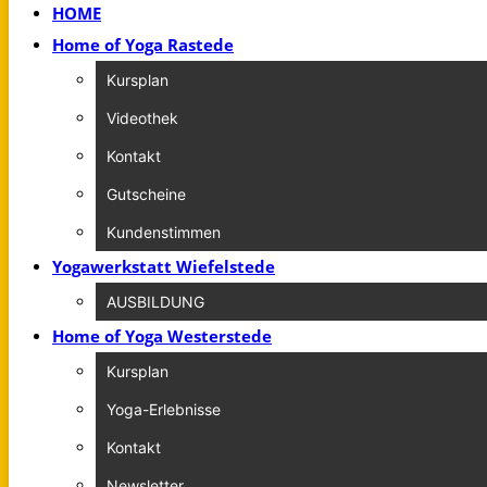
HOME
Home of Yoga Rastede
Kursplan
Videothek
Kontakt
Gutscheine
Kundenstimmen
Yogawerkstatt Wiefelstede
AUSBILDUNG
Home of Yoga Westerstede
Kursplan
Yoga-Erlebnisse
Kontakt
Newsletter