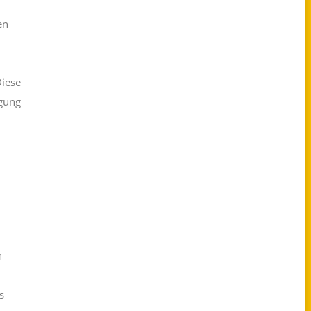
en
Diese
agung
n
s